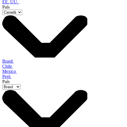
EE. UU.
País
Brasil
Chile
Mexico
Perú
País