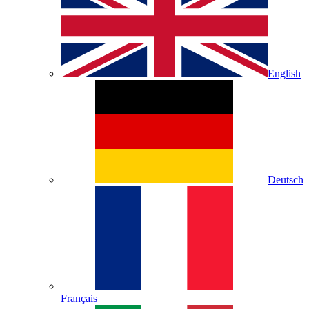
English
Deutsch
Français