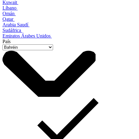
Kuwait
Líbano
Omán
Qatar
Arabia Saudí
Sudáfrica
Emiratos Árabes Unidos
País