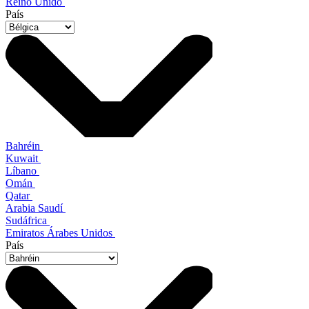
Reino Unido
País
Bahréin
Kuwait
Líbano
Omán
Qatar
Arabia Saudí
Sudáfrica
Emiratos Árabes Unidos
País