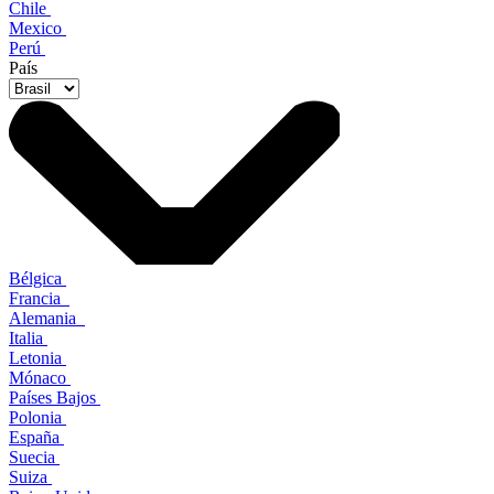
Chile
Mexico
Perú
País
Bélgica
Francia
Alemania
Italia
Letonia
Mónaco
Países Bajos
Polonia
España
Suecia
Suiza