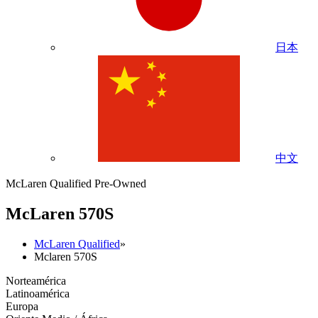
日本
中文
McLaren Qualified Pre-Owned
M
c
Laren 570S
McLaren Qualified
»
Mclaren 570S
Norteamérica
Latinoamérica
Europa