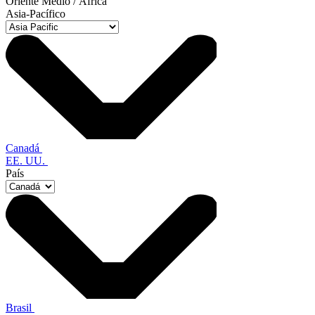
Oriente Medio / África
Asia-Pacífico
Canadá
EE. UU.
País
Brasil