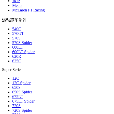
事业
Media
McLaren F1 Racing
运动跑车系列
540C
570GT
570S
570S Spider
600LT
600LT Spider
620R
625C
Super Series
12C
12C Spider
650S
650S Spider
675LT
675LT Spider
720S
720S Spider