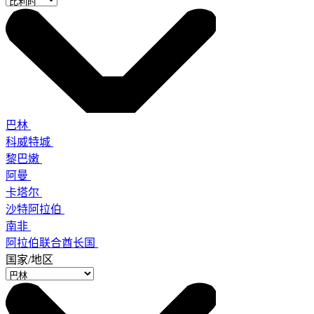
巴林
科威特城
黎巴嫩
阿曼
卡塔尔
沙特阿拉伯
南非
阿拉伯联合酋长国
国家/地区