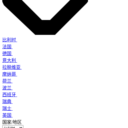
比利时
法国
德国
意大利
拉脱维亚
摩纳哥
荷兰
波兰
西班牙
瑞典
瑞士
英国
国家/地区