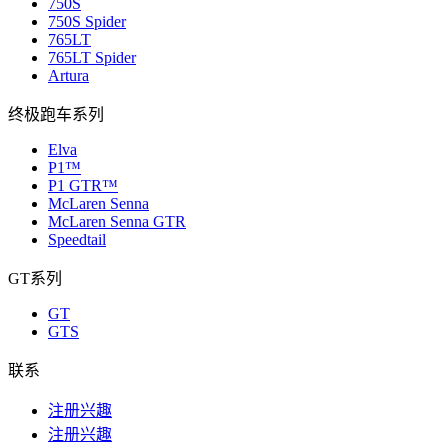
750S
750S Spider
765LT
765LT Spider
Artura
终极跑车系列
Elva
P1™
P1 GTR™
McLaren Senna
McLaren Senna GTR
Speedtail
GT系列
GT
GTS
联系
注册兴趣
注册兴趣