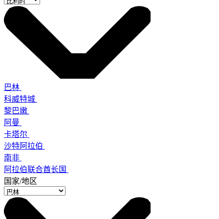
巴林
科威特城
黎巴嫩
阿曼
卡塔尔
沙特阿拉伯
南非
阿拉伯联合酋长国
国家/地区