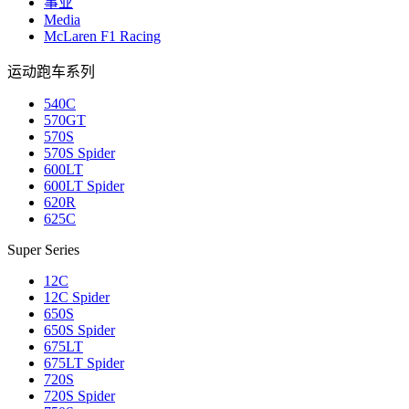
事业
Media
McLaren F1 Racing
运动跑车系列
540C
570GT
570S
570S Spider
600LT
600LT Spider
620R
625C
Super Series
12C
12C Spider
650S
650S Spider
675LT
675LT Spider
720S
720S Spider