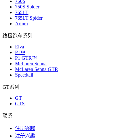
750S
750S Spider
765LT
765LT Spider
Artura
终极跑车系列
Elva
P1™
P1 GTR™
McLaren Senna
McLaren Senna GTR
Speedtail
GT系列
GT
GTS
联系
注册兴趣
注册兴趣