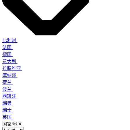
比利时
法国
德国
意大利
拉脱维亚
摩纳哥
荷兰
波兰
西班牙
瑞典
瑞士
英国
国家/地区