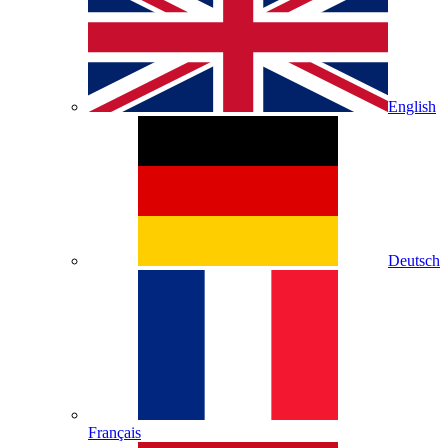
English
Deutsch
Français