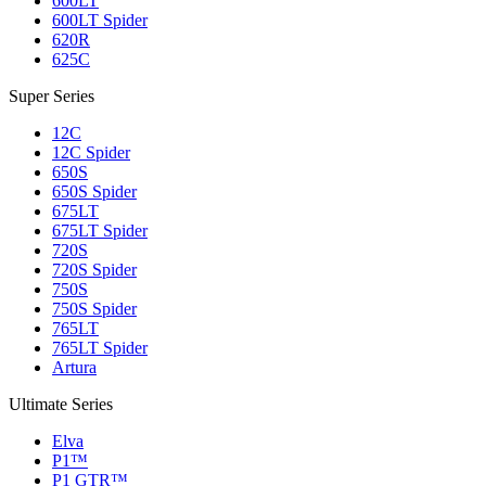
600LT
600LT Spider
620R
625C
Super Series
12C
12C Spider
650S
650S Spider
675LT
675LT Spider
720S
720S Spider
750S
750S Spider
765LT
765LT Spider
Artura
Ultimate Series
Elva
P1™
P1 GTR™