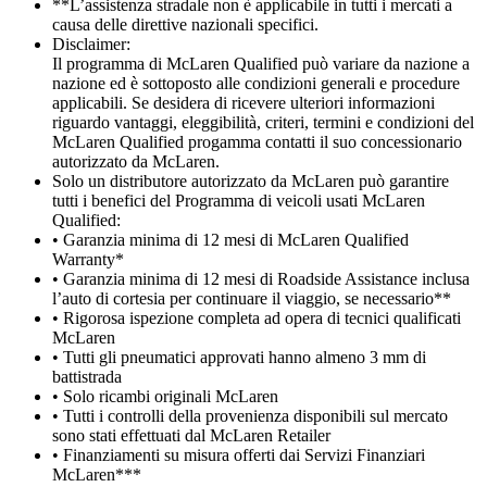
**L’assistenza stradale non è applicabile in tutti i mercati a
causa delle direttive nazionali specifici.
Disclaimer:
Il programma di McLaren Qualified può variare da nazione a
nazione ed è sottoposto alle condizioni generali e procedure
applicabili. Se desidera di ricevere ulteriori informazioni
riguardo vantaggi, eleggibilità, criteri, termini e condizioni del
McLaren Qualified progamma contatti il suo concessionario
autorizzato da McLaren.
Solo un distributore autorizzato da McLaren può garantire
tutti i benefici del Programma di veicoli usati McLaren
Qualified:
• Garanzia minima di 12 mesi di McLaren Qualified
Warranty*
• Garanzia minima di 12 mesi di Roadside Assistance inclusa
l’auto di cortesia per continuare il viaggio, se necessario**
• Rigorosa ispezione completa ad opera di tecnici qualificati
McLaren
• Tutti gli pneumatici approvati hanno almeno 3 mm di
battistrada
• Solo ricambi originali McLaren
• Tutti i controlli della provenienza disponibili sul mercato
sono stati effettuati dal McLaren Retailer
• Finanziamenti su misura offerti dai Servizi Finanziari
McLaren***