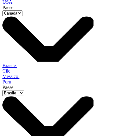
USA
Paese
Brasile
Cile
Messico
Perù
Paese