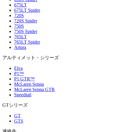
675LT
675LT Spider
720S
720S Spider
750S
750S Spider
765LT
765LT Spider
Artura
アルティメット・シリーズ
Elva
P1™
P1 GTR™
McLaren Senna
McLaren Senna GTR
Speedtail
GTシリーズ
GT
GTS
連絡先