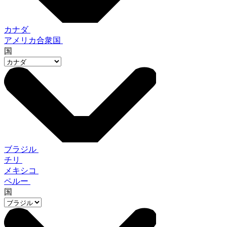
カナダ
アメリカ合衆国
国
ブラジル
チリ
メキシコ
ペルー
国