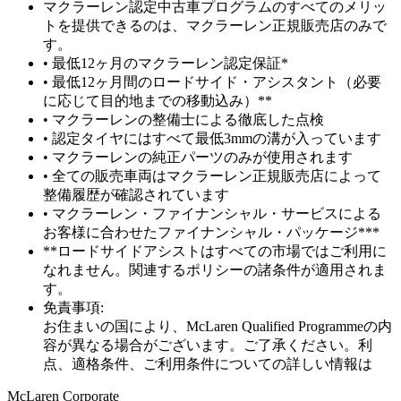
マクラーレン認定中古車プログラムのすべてのメリッ
トを提供できるのは、マクラーレン正規販売店のみで
す。
• 最低12ヶ月のマクラーレン認定保証*
• 最低12ヶ月間のロードサイド・アシスタント（必要
に応じて目的地までの移動込み）**
• マクラーレンの整備士による徹底した点検
• 認定タイヤにはすべて最低3mmの溝が入っています
• マクラーレンの純正パーツのみが使用されます
• 全ての販売車両はマクラーレン正規販売店によって
整備履歴が確認されています
• マクラーレン・ファイナンシャル・サービスによる
お客様に合わせたファイナンシャル・パッケージ***
**ロードサイドアシストはすべての市場ではご利用に
なれません。関連するポリシーの諸条件が適用されま
す。
免責事項:
お住まいの国により、McLaren Qualified Programmeの内
容が異なる場合がございます。ご了承ください。利
点、適格条件、ご利用条件についての詳しい情報は
M
c
Laren Corporate