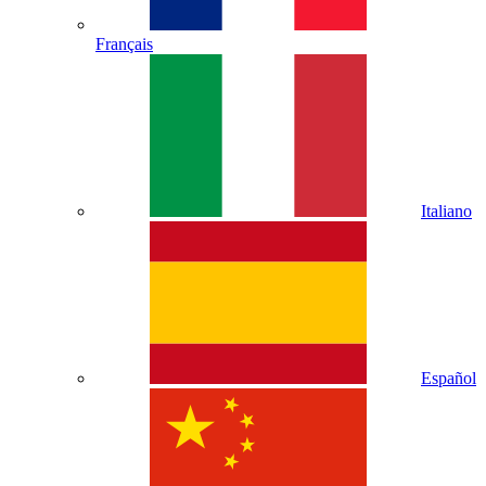
Français
Italiano
Español