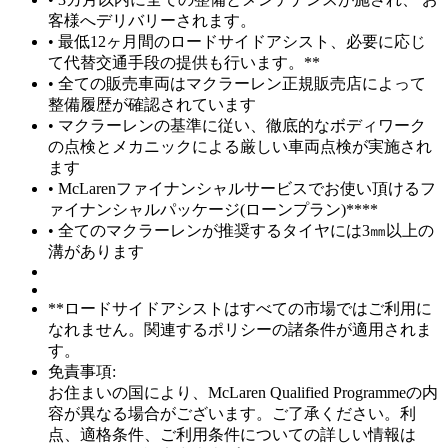
客様へデリバリーされます。
• 最低12ヶ月間のロードサイドアシスト、必要に応じ
て代替交通手段の提供も行います。**
• 全ての販売車両はマクラーレン正規販売店によって
整備履歴が確認されています
• マクラーレンの基準に従い、徹底的なボディワーク
の点検とメカニックによる厳しい車両点検が実施され
ます
• McLarenファイナンシャルサービスでお使い頂けるフ
ァイナンシャルパッケージ(ローンプラン)****
• 全てのマクラーレンが推奨するタイヤには3㎜以上の
溝があります
**ロードサイドアシストはすべての市場ではご利用に
なれません。関連するポリシーの諸条件が適用されま
す。
免責事項:
お住まいの国により、McLaren Qualified Programmeの内
容が異なる場合がございます。ご了承ください。利
点、適格条件、ご利用条件についての詳しい情報は