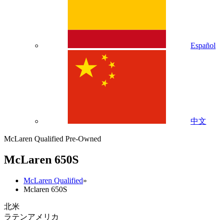
Español
中文
McLaren Qualified Pre-Owned
M
c
Laren 650S
McLaren Qualified
»
Mclaren 650S
北米
ラテンアメリカ