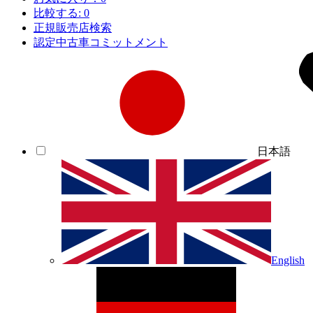
比較する:
0
正規販売店検索
認定中古車コミットメント
日本語
English