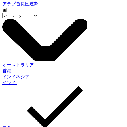
アラブ首長国連邦
国
オーストラリア
香港
インドネシア
インド
日本