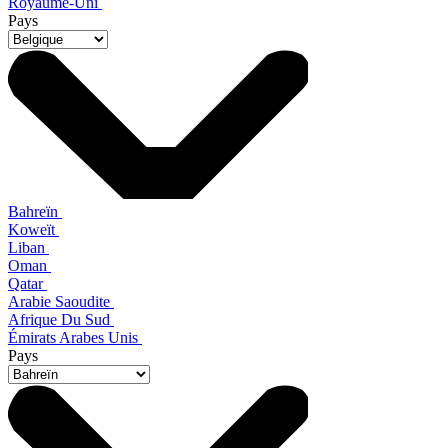
Royaume-Uni
Pays
Bahreïn
Koweït
Liban
Oman
Qatar
Arabie Saoudite
Afrique Du Sud
Émirats Arabes Unis
Pays