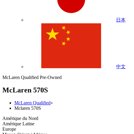
日本
中文
McLaren Qualified Pre-Owned
M
c
Laren 570S
McLaren Qualified
»
Mclaren 570S
Amérique du Nord
Amérique Latine
Europe