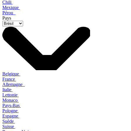
Chili
Mexique
Pérou
Pays
Belgique
France
Allemagne
Italie
Lettonie
Monaco
Pays-Bas
Pologne
Espagne
Suède
Suisse