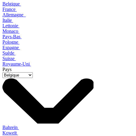
Belgique
France
Allemagne
Italie
Lettonie
Monaco
Pays-Bas
Pologne
Espagne
Suède
Suisse
Royaume-Uni
Pays
Bahreïn
Koweït