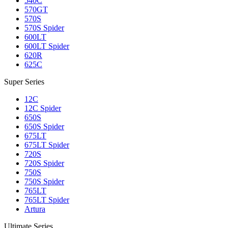
540C
570GT
570S
570S Spider
600LT
600LT Spider
620R
625C
Super Series
12C
12C Spider
650S
650S Spider
675LT
675LT Spider
720S
720S Spider
750S
750S Spider
765LT
765LT Spider
Artura
Ultimate Series