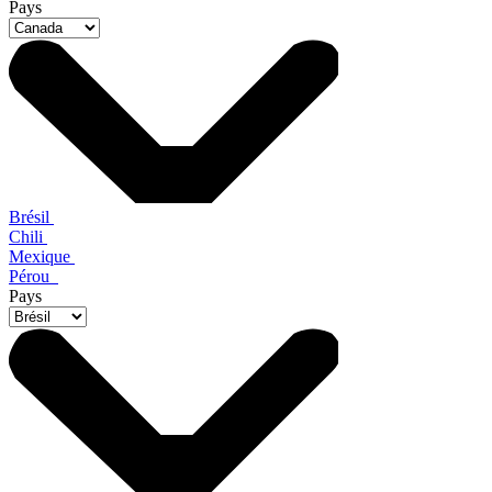
Pays
Brésil
Chili
Mexique
Pérou
Pays