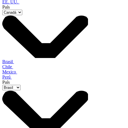
EE. UU.
País
Brasil
Chile
Mexico
Perú
País