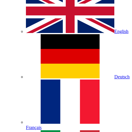
English
Deutsch
Français