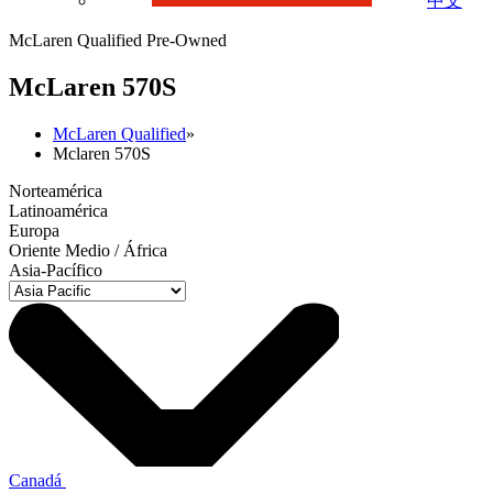
中文
McLaren Qualified Pre-Owned
M
c
Laren 570S
McLaren Qualified
»
Mclaren 570S
Norteamérica
Latinoamérica
Europa
Oriente Medio / África
Asia-Pacífico
Canadá