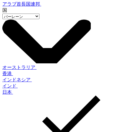
アラブ首長国連邦
国
オーストラリア
香港
インドネシア
インド
日本