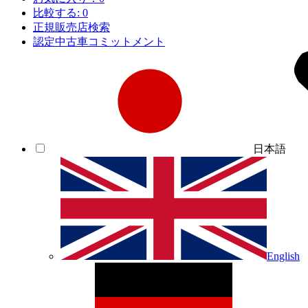
比較する:
0
正規販売店検索
認定中古車コミットメント
日本語
English