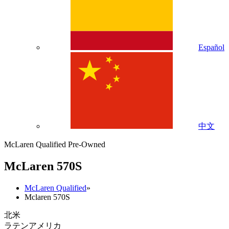
Español
中文
McLaren Qualified Pre-Owned
M
c
Laren 570S
McLaren Qualified
»
Mclaren 570S
北米
ラテンアメリカ