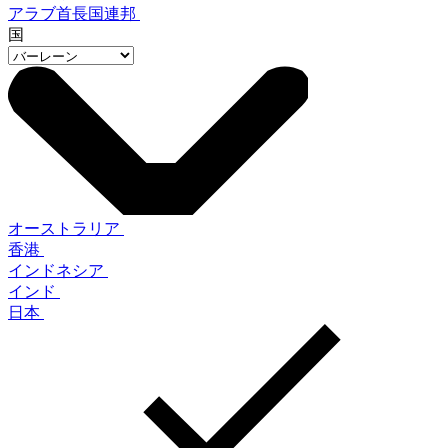
アラブ首長国連邦
国
オーストラリア
香港
インドネシア
インド
日本