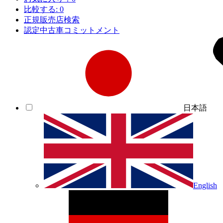
比較する:
0
正規販売店検索
認定中古車コミットメント
日本語
English