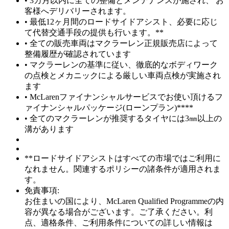
• 3カ月以内に全ての整備とメンテナンスが施され、 お
客様へデリバリーされます。
• 最低12ヶ月間のロードサイドアシスト、必要に応じ
て代替交通手段の提供も行います。**
• 全ての販売車両はマクラーレン正規販売店によって
整備履歴が確認されています
• マクラーレンの基準に従い、徹底的なボディワーク
の点検とメカニックによる厳しい車両点検が実施され
ます
• McLarenファイナンシャルサービスでお使い頂けるフ
ァイナンシャルパッケージ(ローンプラン)****
• 全てのマクラーレンが推奨するタイヤには3㎜以上の
溝があります
**ロードサイドアシストはすべての市場ではご利用に
なれません。関連するポリシーの諸条件が適用されま
す。
免責事項:
お住まいの国により、McLaren Qualified Programmeの内
容が異なる場合がございます。ご了承ください。利
点、適格条件、ご利用条件についての詳しい情報は