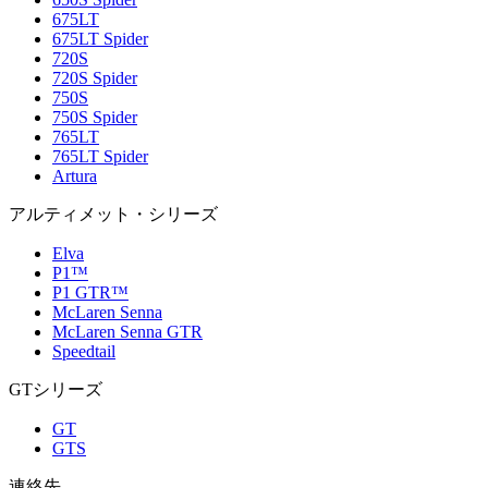
675LT
675LT Spider
720S
720S Spider
750S
750S Spider
765LT
765LT Spider
Artura
アルティメット・シリーズ
Elva
P1™
P1 GTR™
McLaren Senna
McLaren Senna GTR
Speedtail
GTシリーズ
GT
GTS
連絡先