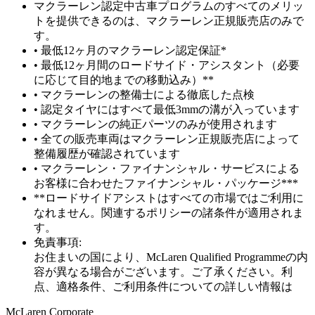
マクラーレン認定中古車プログラムのすべてのメリッ
トを提供できるのは、マクラーレン正規販売店のみで
す。
• 最低12ヶ月のマクラーレン認定保証*
• 最低12ヶ月間のロードサイド・アシスタント（必要
に応じて目的地までの移動込み）**
• マクラーレンの整備士による徹底した点検
• 認定タイヤにはすべて最低3mmの溝が入っています
• マクラーレンの純正パーツのみが使用されます
• 全ての販売車両はマクラーレン正規販売店によって
整備履歴が確認されています
• マクラーレン・ファイナンシャル・サービスによる
お客様に合わせたファイナンシャル・パッケージ***
**ロードサイドアシストはすべての市場ではご利用に
なれません。関連するポリシーの諸条件が適用されま
す。
免責事項:
お住まいの国により、McLaren Qualified Programmeの内
容が異なる場合がございます。ご了承ください。利
点、適格条件、ご利用条件についての詳しい情報は
M
c
Laren Corporate