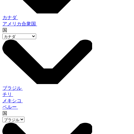
カナダ
アメリカ合衆国
国
ブラジル
チリ
メキシコ
ペルー
国