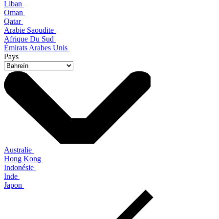
Liban
Oman
Qatar
Arabie Saoudite
Afrique Du Sud
Émirats Arabes Unis
Pays
Australie
Hong Kong
Indonésie
Inde
Japon