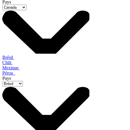
Pays
Brésil
Chili
Mexique
Pérou
Pays