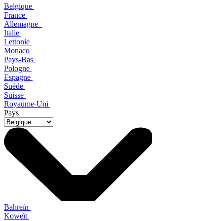
Belgique
France
Allemagne
Italie
Lettonie
Monaco
Pays-Bas
Pologne
Espagne
Suède
Suisse
Royaume-Uni
Pays
Bahreïn
Koweït