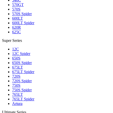
540C
570GT
570S
570S Spider
600LT
600LT Spider
620R
625C
Super Series
12C
12C Spider
650S
650S Spider
675LT
675LT Spider
720S
720S Spider
750S
750S Spider
765LT
765LT Spider
Artura
Ultimate Series