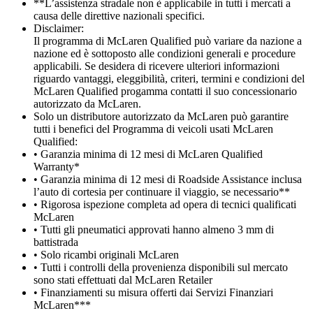
**L’assistenza stradale non è applicabile in tutti i mercati a
causa delle direttive nazionali specifici.
Disclaimer:
Il programma di McLaren Qualified può variare da nazione a
nazione ed è sottoposto alle condizioni generali e procedure
applicabili. Se desidera di ricevere ulteriori informazioni
riguardo vantaggi, eleggibilità, criteri, termini e condizioni del
McLaren Qualified progamma contatti il suo concessionario
autorizzato da McLaren.
Solo un distributore autorizzato da McLaren può garantire
tutti i benefici del Programma di veicoli usati McLaren
Qualified:
• Garanzia minima di 12 mesi di McLaren Qualified
Warranty*
• Garanzia minima di 12 mesi di Roadside Assistance inclusa
l’auto di cortesia per continuare il viaggio, se necessario**
• Rigorosa ispezione completa ad opera di tecnici qualificati
McLaren
• Tutti gli pneumatici approvati hanno almeno 3 mm di
battistrada
• Solo ricambi originali McLaren
• Tutti i controlli della provenienza disponibili sul mercato
sono stati effettuati dal McLaren Retailer
• Finanziamenti su misura offerti dai Servizi Finanziari
McLaren***