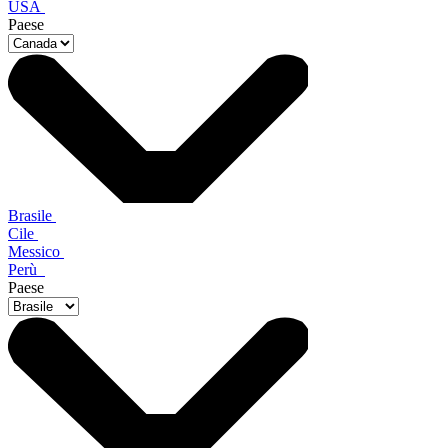
USA
Paese
Brasile
Cile
Messico
Perù
Paese