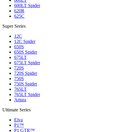
600LT
600LT Spider
620R
625C
Super Series
12C
12C Spider
650S
650S Spider
675LT
675LT Spider
720S
720S Spider
750S
750S Spider
765LT
765LT Spider
Artura
Ultimate Series
Elva
P1™
P1 GTR™