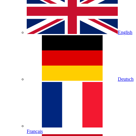
English
Deutsch
Français