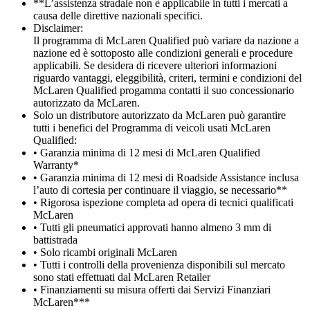
**L’assistenza stradale non è applicabile in tutti i mercati a
causa delle direttive nazionali specifici.
Disclaimer:
Il programma di McLaren Qualified può variare da nazione a
nazione ed è sottoposto alle condizioni generali e procedure
applicabili. Se desidera di ricevere ulteriori informazioni
riguardo vantaggi, eleggibilità, criteri, termini e condizioni del
McLaren Qualified progamma contatti il suo concessionario
autorizzato da McLaren.
Solo un distributore autorizzato da McLaren può garantire
tutti i benefici del Programma di veicoli usati McLaren
Qualified:
• Garanzia minima di 12 mesi di McLaren Qualified
Warranty*
• Garanzia minima di 12 mesi di Roadside Assistance inclusa
l’auto di cortesia per continuare il viaggio, se necessario**
• Rigorosa ispezione completa ad opera di tecnici qualificati
McLaren
• Tutti gli pneumatici approvati hanno almeno 3 mm di
battistrada
• Solo ricambi originali McLaren
• Tutti i controlli della provenienza disponibili sul mercato
sono stati effettuati dal McLaren Retailer
• Finanziamenti su misura offerti dai Servizi Finanziari
McLaren***