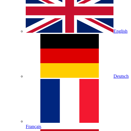
English
Deutsch
Français