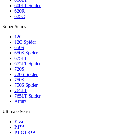
600LT
600LT Spider
620R
625C
Super Series
12C
12C Spider
650S
650S Spider
675LT
675LT Spider
720S
720S Spider
750S
750S Spider
765LT
765LT Spider
Artura
Ultimate Series
Elva
P1™
P1 GTR™