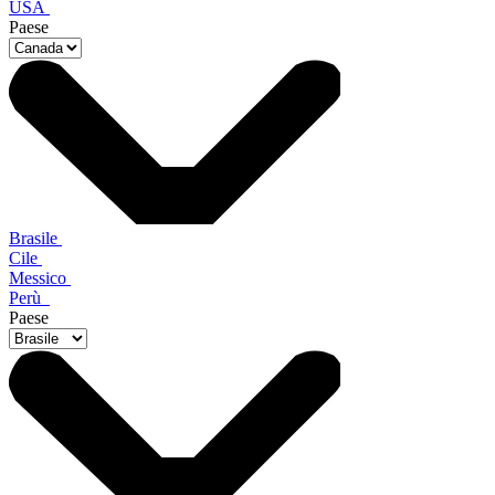
USA
Paese
Brasile
Cile
Messico
Perù
Paese