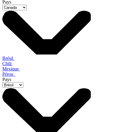
Pays
Brésil
Chili
Mexique
Pérou
Pays