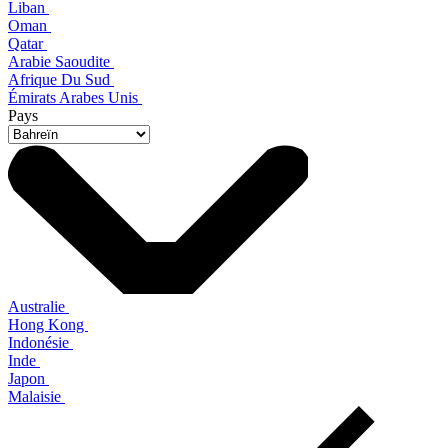
Liban
Oman
Qatar
Arabie Saoudite
Afrique Du Sud
Émirats Arabes Unis
Pays
Australie
Hong Kong
Indonésie
Inde
Japon
Malaisie