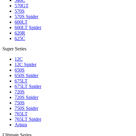
540C
570GT
570S
570S Spider
600LT
600LT Spider
620R
625C
Super Series
12C
12C Spider
650S
650S Spider
675LT
675LT Spider
720S
720S Spider
750S
750S Spider
765LT
765LT Spider
Artura
Ultimate Series