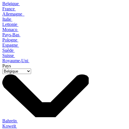
Belgique
France
Allemagne
Italie
Lettonie
Monaco
Pays-Bas
Pologne
Espagne
Suède
Suisse
Royaume-Uni
Pays
Bahreïn
Koweït