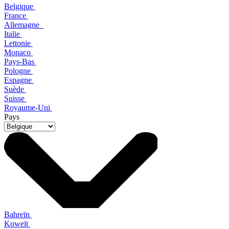
Belgique
France
Allemagne
Italie
Lettonie
Monaco
Pays-Bas
Pologne
Espagne
Suède
Suisse
Royaume-Uni
Pays
Bahreïn
Koweït