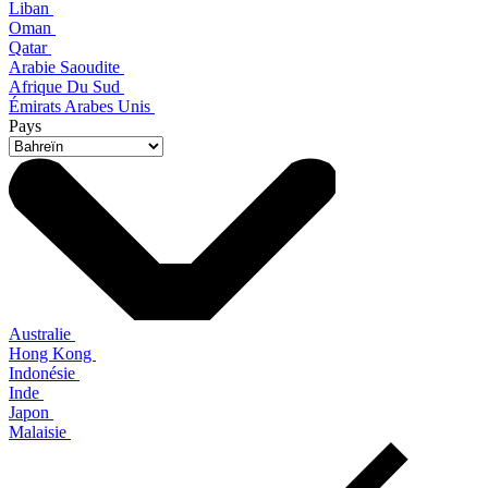
Liban
Oman
Qatar
Arabie Saoudite
Afrique Du Sud
Émirats Arabes Unis
Pays
Australie
Hong Kong
Indonésie
Inde
Japon
Malaisie