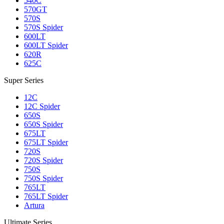
540C
570GT
570S
570S Spider
600LT
600LT Spider
620R
625C
Super Series
12C
12C Spider
650S
650S Spider
675LT
675LT Spider
720S
720S Spider
750S
750S Spider
765LT
765LT Spider
Artura
Ultimate Series