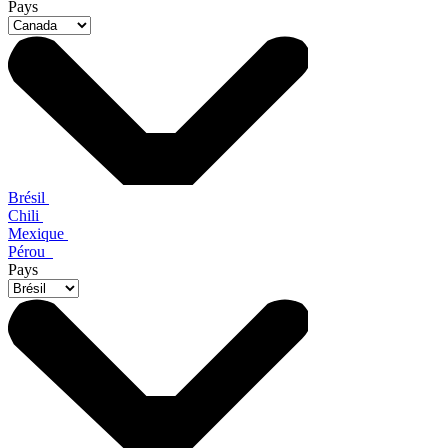
Pays
Brésil
Chili
Mexique
Pérou
Pays