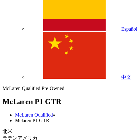
Español
中文
McLaren Qualified Pre-Owned
M
c
Laren P1 GTR
McLaren Qualified
»
Mclaren P1 GTR
北米
ラテンアメリカ