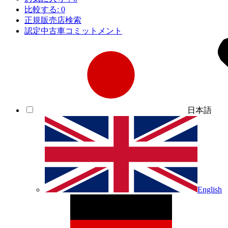
比較する:
0
正規販売店検索
認定中古車コミットメント
日本語
English