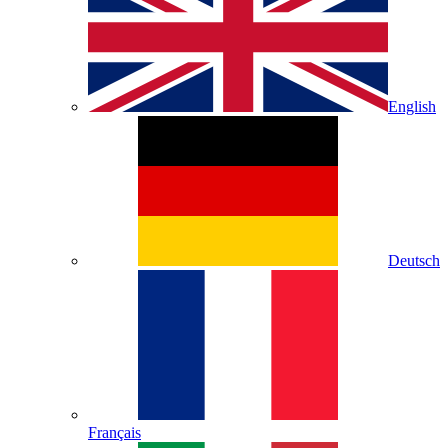
English
Deutsch
Français