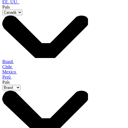
EE. UU.
País
Brasil
Chile
Mexico
Perú
País