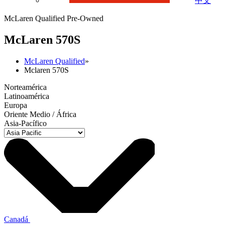
中文
McLaren Qualified Pre-Owned
M
c
Laren 570S
McLaren Qualified
»
Mclaren 570S
Norteamérica
Latinoamérica
Europa
Oriente Medio / África
Asia-Pacífico
Canadá