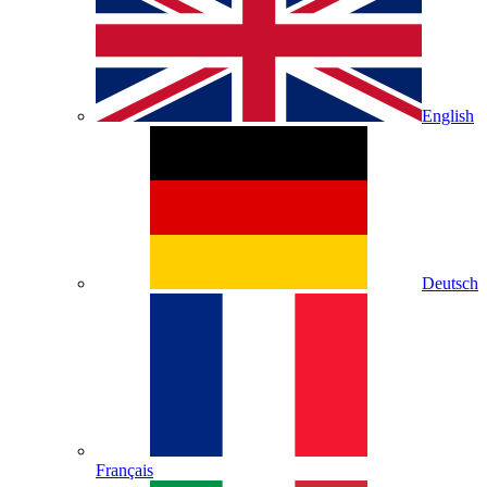
English
Deutsch
Français