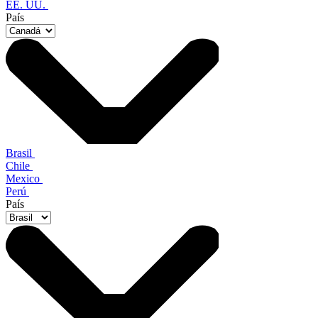
EE. UU.
País
Brasil
Chile
Mexico
Perú
País