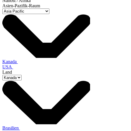
Nahost / Afrika
Asien-Pazifik-Raum
Kanada
USA
Land
Brasilien