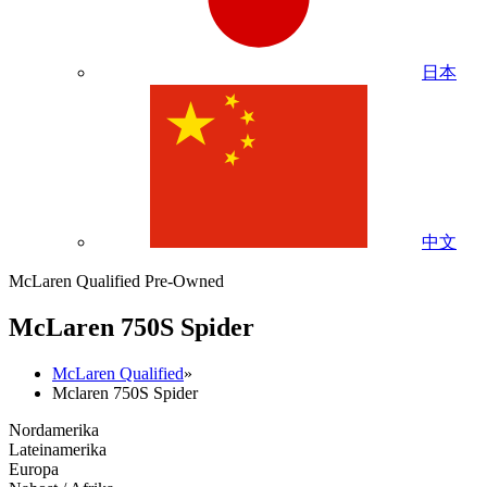
日本
中文
McLaren Qualified Pre-Owned
M
c
Laren 750S Spider
McLaren Qualified
»
Mclaren 750S Spider
Nordamerika
Lateinamerika
Europa