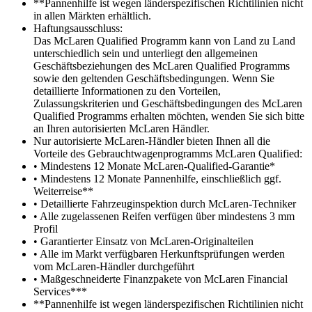
**Pannenhilfe ist wegen länderspezifischen Richtilinien nicht
in allen Märkten erhältlich.
Haftungsausschluss:
Das McLaren Qualified Programm kann von Land zu Land
unterschiedlich sein und unterliegt den allgemeinen
Geschäftsbeziehungen des McLaren Qualified Programms
sowie den geltenden Geschäftsbedingungen. Wenn Sie
detaillierte Informationen zu den Vorteilen,
Zulassungskriterien und Geschäftsbedingungen des McLaren
Qualified Programms erhalten möchten, wenden Sie sich bitte
an Ihren autorisierten McLaren Händler.
Nur autorisierte McLaren-Händler bieten Ihnen all die
Vorteile des Gebrauchtwagenprogramms McLaren Qualified:
• Mindestens 12 Monate McLaren-Qualified-Garantie*
• Mindestens 12 Monate Pannenhilfe, einschließlich ggf.
Weiterreise**
• Detaillierte Fahrzeuginspektion durch McLaren-Techniker
• Alle zugelassenen Reifen verfügen über mindestens 3 mm
Profil
• Garantierter Einsatz von McLaren-Originalteilen
• Alle im Markt verfügbaren Herkunftsprüfungen werden
vom McLaren-Händler durchgeführt
• Maßgeschneiderte Finanzpakete von McLaren Financial
Services***
**Pannenhilfe ist wegen länderspezifischen Richtilinien nicht