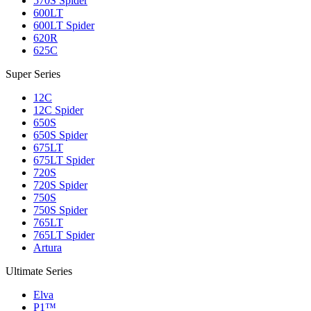
570S Spider
600LT
600LT Spider
620R
625C
Super Series
12C
12C Spider
650S
650S Spider
675LT
675LT Spider
720S
720S Spider
750S
750S Spider
765LT
765LT Spider
Artura
Ultimate Series
Elva
P1™