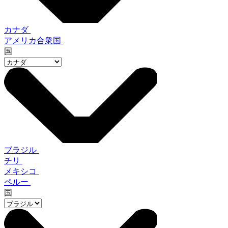
カナダ
アメリカ合衆国
国
ブラジル
チリ
メキシコ
ペルー
国