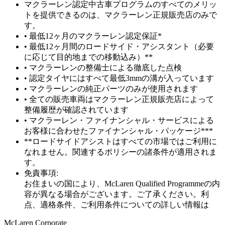
マクラーレン認定中古車プログラムのすべてのメリッ
トを提供できるのは、マクラーレン正規販売店のみで
す。
• 最低12ヶ月のマクラーレン認定保証*
• 最低12ヶ月間のロードサイド・アシスタント（必要
に応じて目的地までの移動込み）**
• マクラーレンの整備士による徹底した点検
• 認定タイヤにはすべて最低3mmの溝が入っています
• マクラーレンの純正パーツのみが使用されます
• 全ての販売車両はマクラーレン正規販売店によって
整備履歴が確認されています
• マクラーレン・ファイナンシャル・サービスによる
お客様に合わせたファイナンシャル・パッケージ***
**ロードサイドアシストはすべての市場ではご利用に
なれません。関連するポリシーの諸条件が適用されま
す。
免責事項:
お住まいの国により、McLaren Qualified Programmeの内
容が異なる場合がございます。ご了承ください。利
点、適格条件、ご利用条件についての詳しい情報は
M
c
Laren Corporate