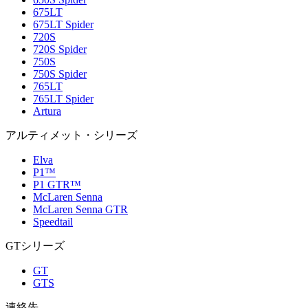
675LT
675LT Spider
720S
720S Spider
750S
750S Spider
765LT
765LT Spider
Artura
アルティメット・シリーズ
Elva
P1™
P1 GTR™
McLaren Senna
McLaren Senna GTR
Speedtail
GTシリーズ
GT
GTS
連絡先