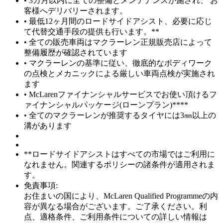
• 3カ月以内に全ての整備とメンテナンスが施され、 お
客様へデリバリーされます。
• 最低12ヶ月間のロードサイドアシスト、必要に応じ
て代替交通手段の提供も行います。**
• 全ての販売車両はマクラーレン正規販売店によって
整備履歴が確認されています
• マクラーレンの基準に従い、徹底的なボディワーク
の点検とメカニックによる厳しい車両点検が実施され
ます
• McLarenファイナンシャルサービスでお使い頂けるフ
ァイナンシャルパッケージ(ローンプラン)****
• 全てのマクラーレンが推奨するタイヤには3㎜以上の
溝があります
**ロードサイドアシストはすべての市場ではご利用に
なれません。関連するポリシーの諸条件が適用されま
す。
免責事項:
お住まいの国により、McLaren Qualified Programmeの内
容が異なる場合がございます。ご了承ください。利
点、適格条件、ご利用条件についての詳しい情報は