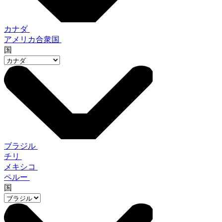
カナダ
アメリカ合衆国
国
ブラジル
チリ
メキシコ
ペルー
国