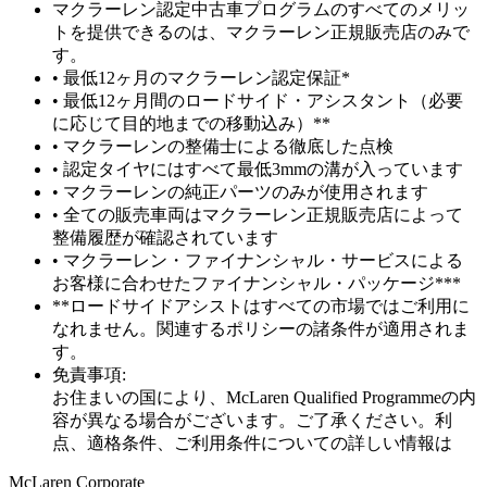
マクラーレン認定中古車プログラムのすべてのメリッ
トを提供できるのは、マクラーレン正規販売店のみで
す。
• 最低12ヶ月のマクラーレン認定保証*
• 最低12ヶ月間のロードサイド・アシスタント（必要
に応じて目的地までの移動込み）**
• マクラーレンの整備士による徹底した点検
• 認定タイヤにはすべて最低3mmの溝が入っています
• マクラーレンの純正パーツのみが使用されます
• 全ての販売車両はマクラーレン正規販売店によって
整備履歴が確認されています
• マクラーレン・ファイナンシャル・サービスによる
お客様に合わせたファイナンシャル・パッケージ***
**ロードサイドアシストはすべての市場ではご利用に
なれません。関連するポリシーの諸条件が適用されま
す。
免責事項:
お住まいの国により、McLaren Qualified Programmeの内
容が異なる場合がございます。ご了承ください。利
点、適格条件、ご利用条件についての詳しい情報は
M
c
Laren Corporate