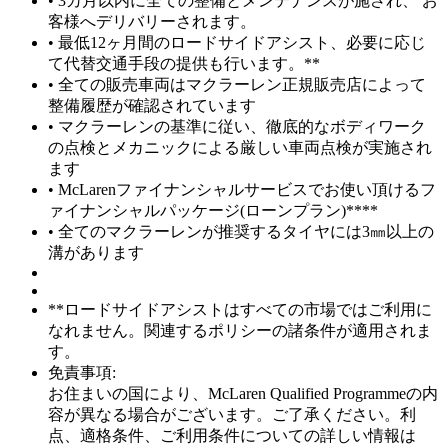
• 3カ月以内に全ての整備とメンテナンスが施され、 お
客様へデリバリーされます。
• 最低12ヶ月間のロードサイドアシスト、必要に応じ
て代替交通手段の提供も行います。**
• 全ての販売車両はマクラーレン正規販売店によって
整備履歴が確認されています
• マクラーレンの基準に従い、徹底的なボディワーク
の点検とメカニックによる厳しい車両点検が実施され
ます
• McLarenファイナンシャルサービスでお使い頂けるフ
ァイナンシャルパッケージ(ローンプラン)****
• 全てのマクラーレンが推奨するタイヤには3㎜以上の
溝があります
**ロードサイドアシストはすべての市場ではご利用に
なれません。関連するポリシーの諸条件が適用されま
す。
免責事項:
お住まいの国により、McLaren Qualified Programmeの内
容が異なる場合がございます。ご了承ください。利
点、適格条件、ご利用条件についての詳しい情報は