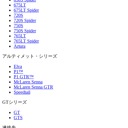
675LT
675LT Spider
720S
720S Spider
750S
750S Spider
765LT
765LT Spider
Artura
アルティメット・シリーズ
Elva
P1™
P1 GTR™
McLaren Senna
McLaren Senna GTR
Speedtail
GTシリーズ
GT
GTS
連絡先