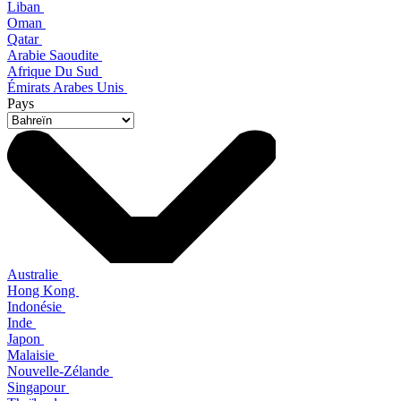
Liban
Oman
Qatar
Arabie Saoudite
Afrique Du Sud
Émirats Arabes Unis
Pays
Australie
Hong Kong
Indonésie
Inde
Japon
Malaisie
Nouvelle-Zélande
Singapour