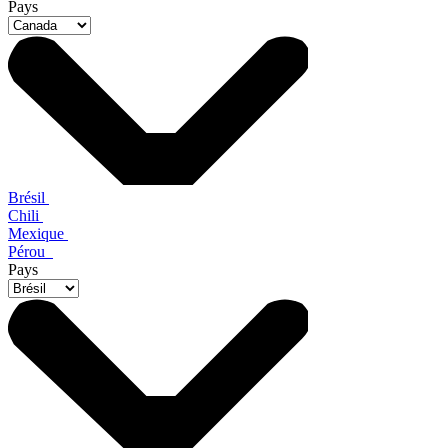
Pays
Brésil
Chili
Mexique
Pérou
Pays