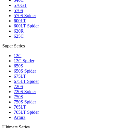
540C
570GT
570S
570S Spider
600LT
600LT Spider
620R
625C
Super Series
12C
12C Spider
650S
650S Spider
675LT
675LT Spider
720S
720S Spider
750S
750S Spider
765LT
765LT Spider
Artura
Ultimate Series