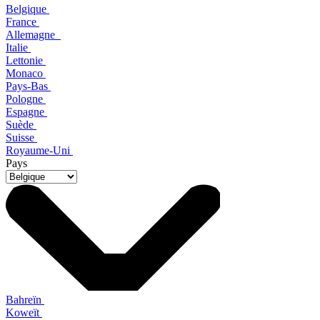
Belgique
France
Allemagne
Italie
Lettonie
Monaco
Pays-Bas
Pologne
Espagne
Suède
Suisse
Royaume-Uni
Pays
Bahreïn
Koweït