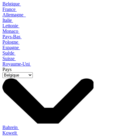
Belgique
France
Allemagne
Italie
Lettonie
Monaco
Pays-Bas
Pologne
Espagne
Suède
Suisse
Royaume-Uni
Pays
Bahreïn
Koweït