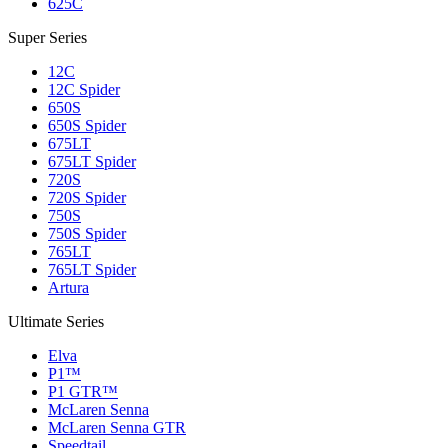
625C
Super Series
12C
12C Spider
650S
650S Spider
675LT
675LT Spider
720S
720S Spider
750S
750S Spider
765LT
765LT Spider
Artura
Ultimate Series
Elva
P1™
P1 GTR™
McLaren Senna
McLaren Senna GTR
Speedtail