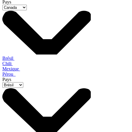
Pays
Brésil
Chili
Mexique
Pérou
Pays