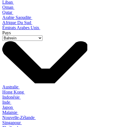
Liban
Oman
Qatar
Arabie Saoudite
Afrique Du Sud
Émirats Arabes Unis
Pays
Australie
Hong Kong
Indonésie
Inde
Japon
Malaisie
Nouvelle-Zélande
Singapour