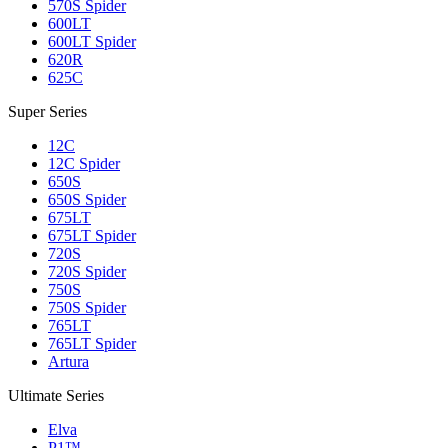
570S Spider
600LT
600LT Spider
620R
625C
Super Series
12C
12C Spider
650S
650S Spider
675LT
675LT Spider
720S
720S Spider
750S
750S Spider
765LT
765LT Spider
Artura
Ultimate Series
Elva
P1™