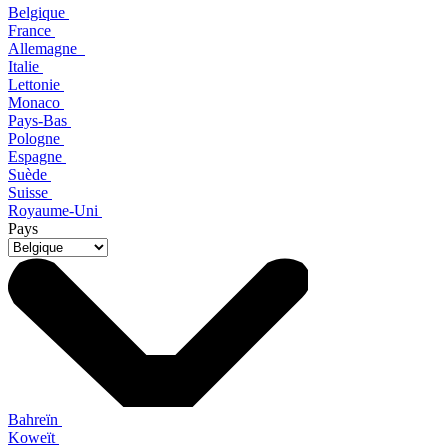
Belgique
France
Allemagne
Italie
Lettonie
Monaco
Pays-Bas
Pologne
Espagne
Suède
Suisse
Royaume-Uni
Pays
Bahreïn
Koweït