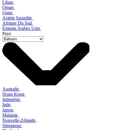
Liban
Oman
Qatar
Arabie Saoudite
Afrique Du Sud
Émirats Arabes Unis
Pays
Australie
Hong Kong
Indonésie
Inde
Japon
Malaisie
Nouvelle-Zélande
Singapour