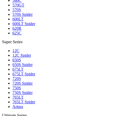
540C
570GT
570S
570S Spider
600LT
600LT Spider
620R
625C
Super Series
12C
12C Spider
650S
650S Spider
675LT
675LT Spider
720S
720S Spider
750S
750S Spider
765LT
765LT Spider
Artura
Ultimate Series