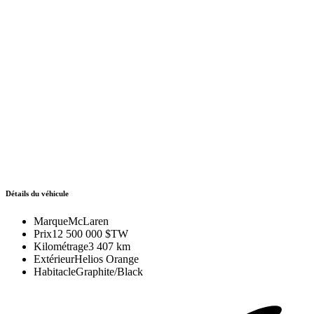
Détails du véhicule
Marque
McLaren
Prix
12 500 000 $TW
Kilométrage
3 407 km
Extérieur
Helios Orange
Habitacle
Graphite/Black