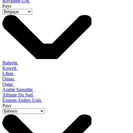
Royaume-Uni
Pays
Bahreïn
Koweït
Liban
Oman
Qatar
Arabie Saoudite
Afrique Du Sud
Émirats Arabes Unis
Pays