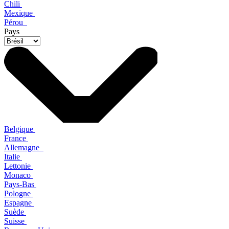
Chili
Mexique
Pérou
Pays
Belgique
France
Allemagne
Italie
Lettonie
Monaco
Pays-Bas
Pologne
Espagne
Suède
Suisse