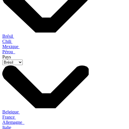
Brésil
Chili
Mexique
Pérou
Pays
Belgique
France
Allemagne
Italie