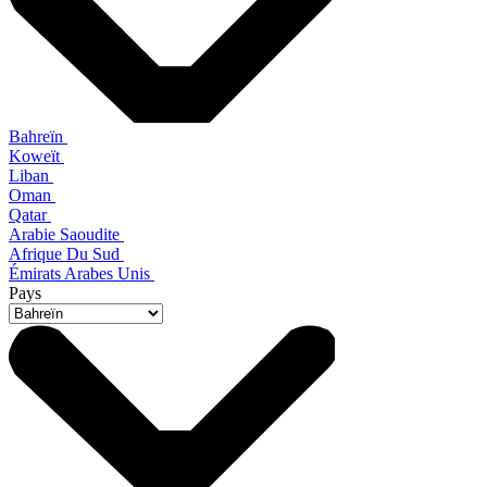
Bahreïn
Koweït
Liban
Oman
Qatar
Arabie Saoudite
Afrique Du Sud
Émirats Arabes Unis
Pays