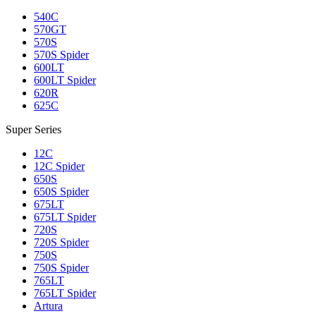
540C
570GT
570S
570S Spider
600LT
600LT Spider
620R
625C
Super Series
12C
12C Spider
650S
650S Spider
675LT
675LT Spider
720S
720S Spider
750S
750S Spider
765LT
765LT Spider
Artura