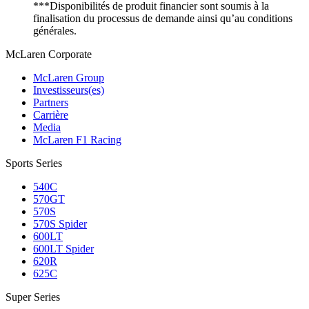
***Disponibilités de produit financier sont soumis à la
finalisation du processus de demande ainsi qu’au conditions
générales.
M
c
Laren Corporate
McLaren Group
Investisseurs(es)
Partners
Carrière
Media
McLaren F1 Racing
Sports Series
540C
570GT
570S
570S Spider
600LT
600LT Spider
620R
625C
Super Series