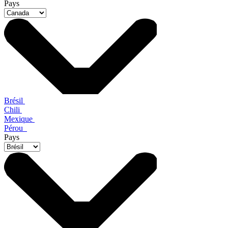
Pays
Brésil
Chili
Mexique
Pérou
Pays