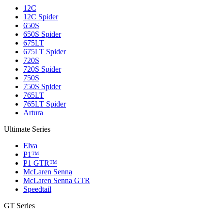
12C
12C Spider
650S
650S Spider
675LT
675LT Spider
720S
720S Spider
750S
750S Spider
765LT
765LT Spider
Artura
Ultimate Series
Elva
P1™
P1 GTR™
McLaren Senna
McLaren Senna GTR
Speedtail
GT Series