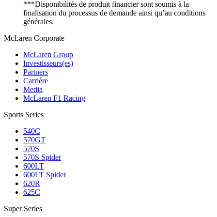
***Disponibilités de produit financier sont soumis à la
finalisation du processus de demande ainsi qu’au conditions
générales.
M
c
Laren Corporate
McLaren Group
Investisseurs(es)
Partners
Carrière
Media
McLaren F1 Racing
Sports Series
540C
570GT
570S
570S Spider
600LT
600LT Spider
620R
625C
Super Series