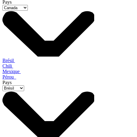
Pays
Brésil
Chili
Mexique
Pérou
Pays