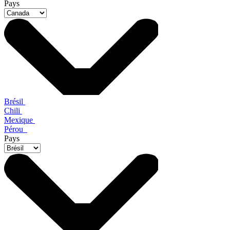
Pays
Brésil
Chili
Mexique
Pérou
Pays