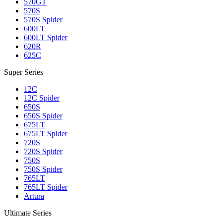
570GT
570S
570S Spider
600LT
600LT Spider
620R
625C
Super Series
12C
12C Spider
650S
650S Spider
675LT
675LT Spider
720S
720S Spider
750S
750S Spider
765LT
765LT Spider
Artura
Ultimate Series