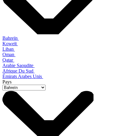
Bahreïn
Koweït
Liban
Oman
Qatar
Arabie Saoudite
Afrique Du Sud
Émirats Arabes Unis
Pays