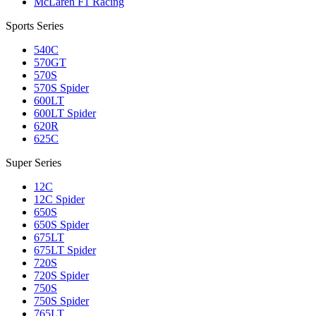
McLaren F1 Racing
Sports Series
540C
570GT
570S
570S Spider
600LT
600LT Spider
620R
625C
Super Series
12C
12C Spider
650S
650S Spider
675LT
675LT Spider
720S
720S Spider
750S
750S Spider
765LT