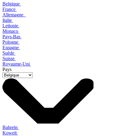
Belgique
France
Allemagne
Italie
Lettonie
Monaco
Pays-Bas
Pologne
Espagne
Suède
Suisse
Royaume-Uni
Pays
Bahreïn
Koweït