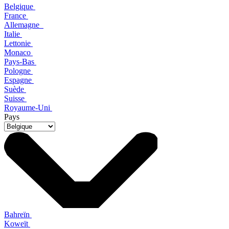
Belgique
France
Allemagne
Italie
Lettonie
Monaco
Pays-Bas
Pologne
Espagne
Suède
Suisse
Royaume-Uni
Pays
Bahreïn
Koweït