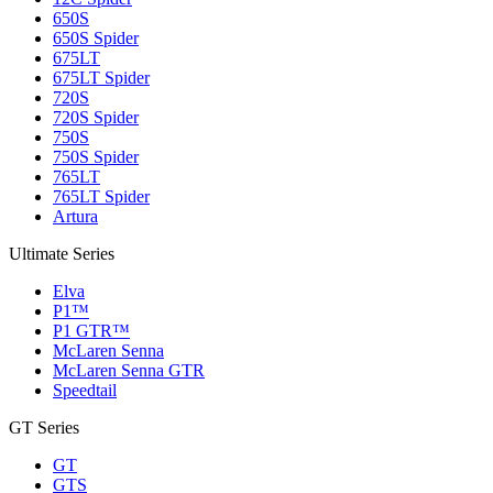
650S
650S Spider
675LT
675LT Spider
720S
720S Spider
750S
750S Spider
765LT
765LT Spider
Artura
Ultimate Series
Elva
P1™
P1 GTR™
McLaren Senna
McLaren Senna GTR
Speedtail
GT Series
GT
GTS