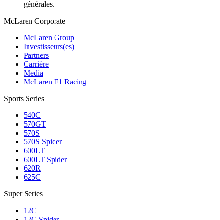
générales.
M
c
Laren Corporate
McLaren Group
Investisseurs(es)
Partners
Carrière
Media
McLaren F1 Racing
Sports Series
540C
570GT
570S
570S Spider
600LT
600LT Spider
620R
625C
Super Series
12C
12C Spider