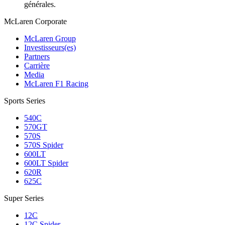
générales.
M
c
Laren Corporate
McLaren Group
Investisseurs(es)
Partners
Carrière
Media
McLaren F1 Racing
Sports Series
540C
570GT
570S
570S Spider
600LT
600LT Spider
620R
625C
Super Series
12C
12C Spider