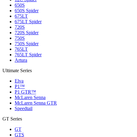
650S
650S Spider
675LT
675LT Spider
720S
720S Spider
750S
750S Spider
765LT
765LT Spider
Artura
Ultimate Series
Elva
P1™
P1 GTR™
McLaren Senna
McLaren Senna GTR
Speedtail
GT Series
GT
GTS