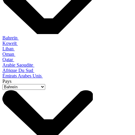
Bahreïn
Koweït
Liban
Oman
Qatar
Arabie Saoudite
Afrique Du Sud
Émirats Arabes Unis
Pays