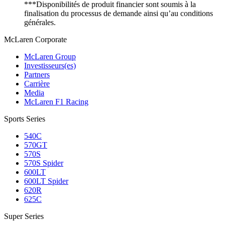
***Disponibilités de produit financier sont soumis à la
finalisation du processus de demande ainsi qu’au conditions
générales.
M
c
Laren Corporate
McLaren Group
Investisseurs(es)
Partners
Carrière
Media
McLaren F1 Racing
Sports Series
540C
570GT
570S
570S Spider
600LT
600LT Spider
620R
625C
Super Series