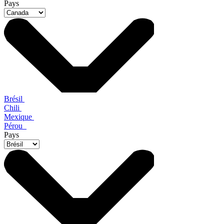
Pays
Brésil
Chili
Mexique
Pérou
Pays