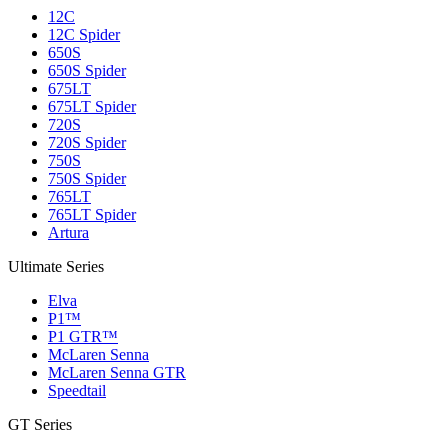
12C
12C Spider
650S
650S Spider
675LT
675LT Spider
720S
720S Spider
750S
750S Spider
765LT
765LT Spider
Artura
Ultimate Series
Elva
P1™
P1 GTR™
McLaren Senna
McLaren Senna GTR
Speedtail
GT Series