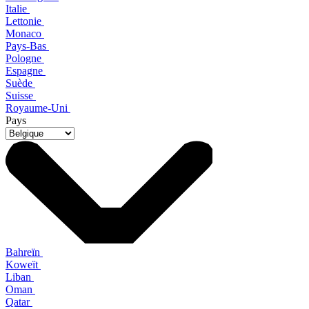
Italie
Lettonie
Monaco
Pays-Bas
Pologne
Espagne
Suède
Suisse
Royaume-Uni
Pays
Bahreïn
Koweït
Liban
Oman
Qatar