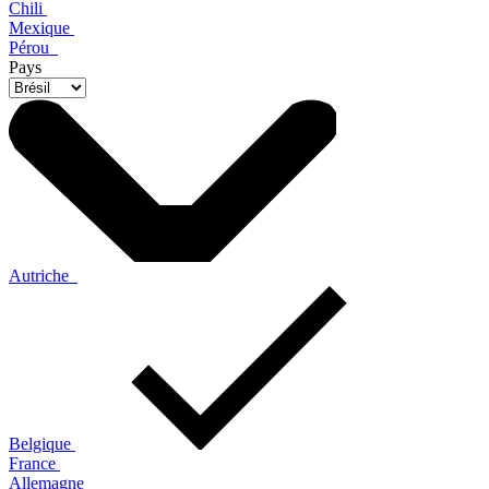
Chili
Mexique
Pérou
Pays
Autriche
Belgique
France
Allemagne