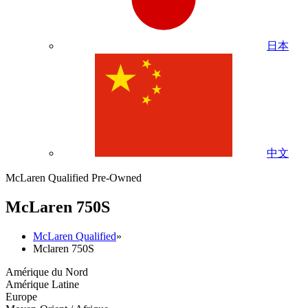
日本
中文
McLaren Qualified Pre-Owned
M
c
Laren 750S
McLaren Qualified
»
Mclaren 750S
Amérique du Nord
Amérique Latine
Europe