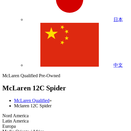
日本
中文
McLaren Qualified Pre-Owned
M
c
Laren 12C Spider
McLaren Qualified
»
Mclaren 12C Spider
Nord America
Latin America
Europa