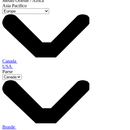
Medio Oriente / Africa
Asia Pacifico
Canada
USA
Paese
Brasile