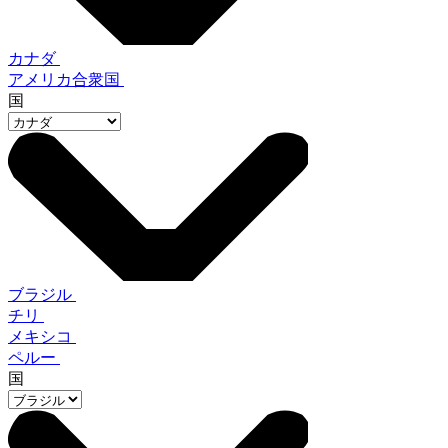
カナダ
アメリカ合衆国
国
ブラジル
チリ
メキシコ
ペルー
国