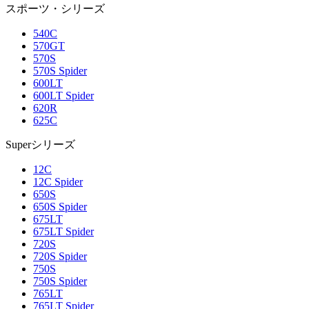
スポーツ・シリーズ
540C
570GT
570S
570S Spider
600LT
600LT Spider
620R
625C
Superシリーズ
12C
12C Spider
650S
650S Spider
675LT
675LT Spider
720S
720S Spider
750S
750S Spider
765LT
765LT Spider