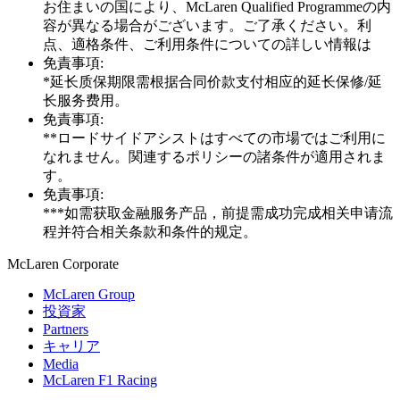
お住まいの国により、McLaren Qualified Programmeの内
容が異なる場合がございます。ご了承ください。利
点、適格条件、ご利用条件についての詳しい情報は
免責事項:
*延长质保期限需根据合同价款支付相应的延长保修/延
长服务费用。
免責事項:
**ロードサイドアシストはすべての市場ではご利用に
なれません。関連するポリシーの諸条件が適用されま
す。
免責事項:
***如需获取金融服务产品，前提需成功完成相关申请流
程并符合相关条款和条件的规定。
M
c
Laren Corporate
McLaren Group
投資家
Partners
キャリア
Media
McLaren F1 Racing