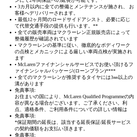
ンにて2年間保証への延長が可能です。*
• 3カ月以内に全ての整備とメンテナンスが施され、 お
客様へデリバリーされます。
• 最低12ヶ月間のロードサイドアシスト、必要に応じ
て代替交通手段の提供も行います。**
• 全ての販売車両はマクラーレン正規販売店によって
整備履歴が確認されています
• マクラーレンの基準に従い、徹底的なボディワーク
の点検とメカニックによる厳しい車両点検が実施され
ます
• McLarenファイナンシャルサービスでお使い頂けるフ
ァイナンシャルパッケージ(ローンプラン)****
• 全てのマクラーレンが推奨するタイヤには3㎜以上の
溝があります
免責事項:
お住まいの国により、McLaren Qualified Programmeの内
容が異なる場合がございます。ご了承ください。利
点、適格条件、ご利用条件についての詳しい情報は
免責事項:
*保証期間の延長は、該当する延長保証/延長サービス
の契約価額をお支払い頂きます。
免責事項: