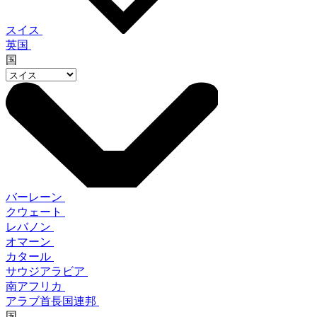
スイス
英国
国
バーレーン
クウェート
レバノン
オマーン
カタール
サウジアラビア
南アフリカ
アラブ首長国連邦
国