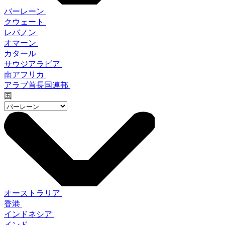
バーレーン
クウェート
レバノン
オマーン
カタール
サウジアラビア
南アフリカ
アラブ首長国連邦
国
オーストラリア
香港
インドネシア
インド