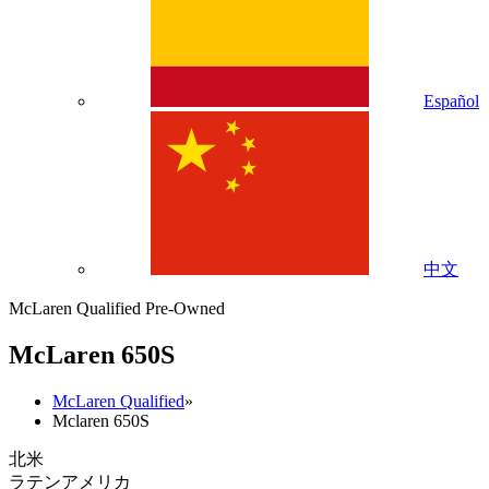
Español
中文
McLaren Qualified Pre-Owned
M
c
Laren 650S
McLaren Qualified
»
Mclaren 650S
北米
ラテンアメリカ