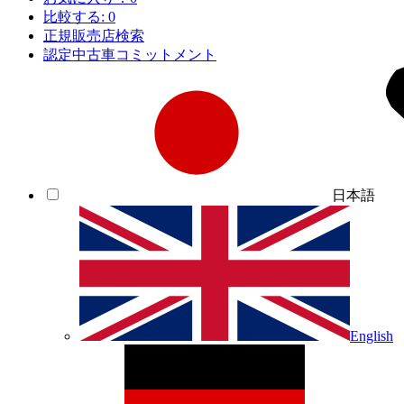
比較する:
0
正規販売店検索
認定中古車コミットメント
日本語
English