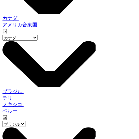
カナダ
アメリカ合衆国
国
ブラジル
チリ
メキシコ
ペルー
国