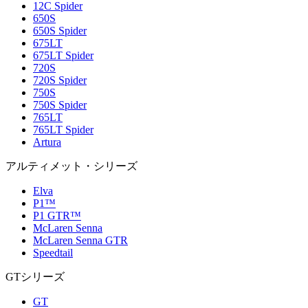
12C Spider
650S
650S Spider
675LT
675LT Spider
720S
720S Spider
750S
750S Spider
765LT
765LT Spider
Artura
アルティメット・シリーズ
Elva
P1™
P1 GTR™
McLaren Senna
McLaren Senna GTR
Speedtail
GTシリーズ
GT