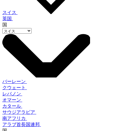
スイス
英国
国
バーレーン
クウェート
レバノン
オマーン
カタール
サウジアラビア
南アフリカ
アラブ首長国連邦
国