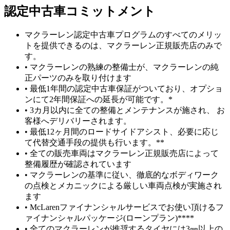
認定中古車コミットメント
マクラーレン認定中古車プログラムのすべてのメリッ
トを提供できるのは、マクラーレン正規販売店のみで
す。
• マクラーレンの熟練の整備士が、マクラーレンの純
正パーツのみを取り付けます
• 最低1年間の認定中古車保証がついており、オプショ
ンにて2年間保証への延長が可能です。*
• 3カ月以内に全ての整備とメンテナンスが施され、 お
客様へデリバリーされます。
• 最低12ヶ月間のロードサイドアシスト、必要に応じ
て代替交通手段の提供も行います。**
• 全ての販売車両はマクラーレン正規販売店によって
整備履歴が確認されています
• マクラーレンの基準に従い、徹底的なボディワーク
の点検とメカニックによる厳しい車両点検が実施され
ます
• McLarenファイナンシャルサービスでお使い頂けるフ
ァイナンシャルパッケージ(ローンプラン)****
• 全てのマクラーレンが推奨するタイヤには3㎜以上の