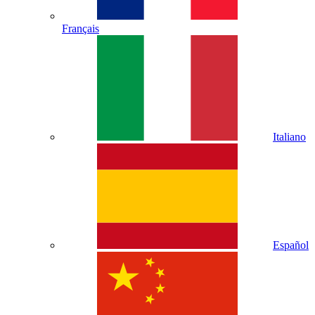
Français
Italiano
Español