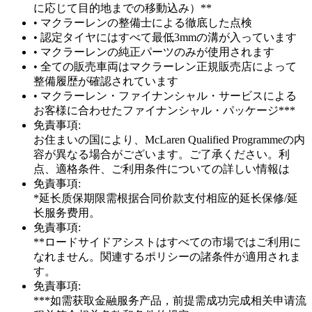
に応じて目的地までの移動込み）**
• マクラーレンの整備士による徹底した点検
• 認定タイヤにはすべて最低3mmの溝が入っています
• マクラーレンの純正パーツのみが使用されます
• 全ての販売車両はマクラーレン正規販売店によって
整備履歴が確認されています
• マクラーレン・ファイナンシャル・サービスによる
お客様に合わせたファイナンシャル・パッケージ***
免責事項:
お住まいの国により、McLaren Qualified Programmeの内
容が異なる場合がございます。ご了承ください。利
点、適格条件、ご利用条件についての詳しい情報は
免責事項:
*延长质保期限需根据合同价款支付相应的延长保修/延
长服务费用。
免責事項:
**ロードサイドアシストはすべての市場ではご利用に
なれません。関連するポリシーの諸条件が適用されま
す。
免責事項:
***如需获取金融服务产品，前提需成功完成相关申请流