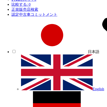
比較する:
0
正規販売店検索
認定中古車コミットメント
日本語
English