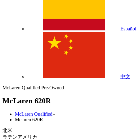
Español
中文
McLaren Qualified Pre-Owned
M
c
Laren 620R
McLaren Qualified
»
Mclaren 620R
北米
ラテンアメリカ