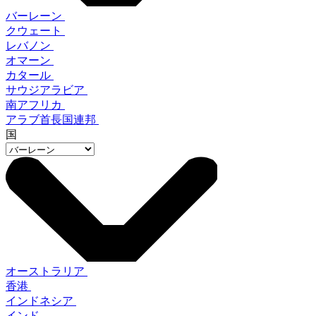
バーレーン
クウェート
レバノン
オマーン
カタール
サウジアラビア
南アフリカ
アラブ首長国連邦
国
オーストラリア
香港
インドネシア
インド