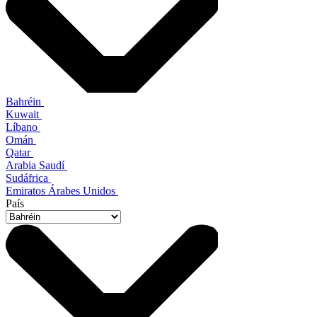
Bahréin
Kuwait
Líbano
Omán
Qatar
Arabia Saudí
Sudáfrica
Emiratos Árabes Unidos
País