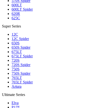
570S Spider
600LT
600LT Spider
620R
625C
Super Series
12C
12C Spider
650S
650S Spider
675LT
675LT Spider
720S
720S Spider
750S
750S Spider
765LT
765LT Spider
Artura
Ultimate Series
Elva
P1™