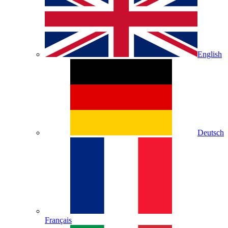
English
Deutsch
Français