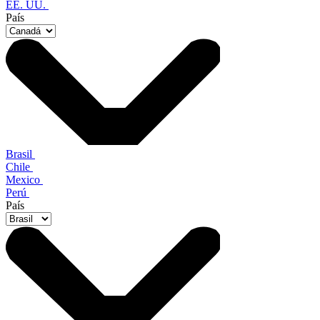
EE. UU.
País
Brasil
Chile
Mexico
Perú
País