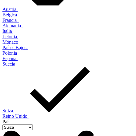
Austria
Bélgica
Francia
Alemania
Italia
Letonia
Mónaco
Países Bajos
Polonia
España
Suecia
Suiza
Reino Unido
País