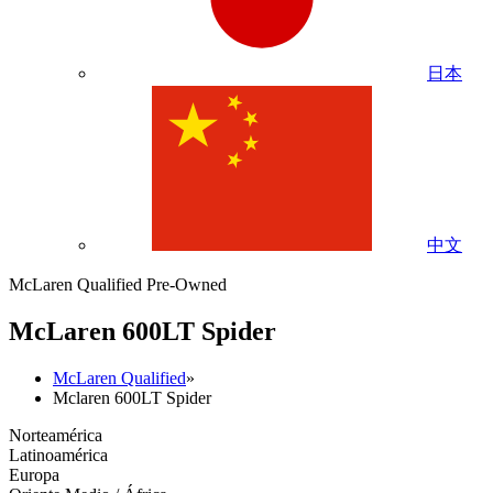
日本
中文
McLaren Qualified Pre-Owned
M
c
Laren 600LT Spider
McLaren Qualified
»
Mclaren 600LT Spider
Norteamérica
Latinoamérica
Europa