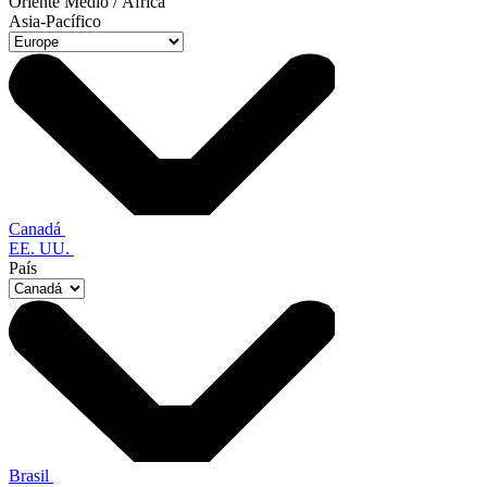
Oriente Medio / África
Asia-Pacífico
Canadá
EE. UU.
País
Brasil