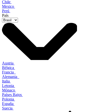
Chile
Mexico
Perú
País
Austria
Bélgica
Francia
Alemania
Italia
Letonia
Mónaco
Países Bajos
Polonia
España
Suecia