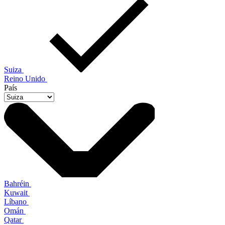
Suiza
Reino Unido
País
Bahréin
Kuwait
Líbano
Omán
Qatar