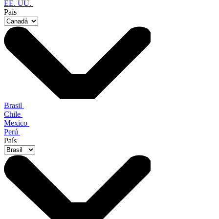
EE. UU.
País
Brasil
Chile
Mexico
Perú
País