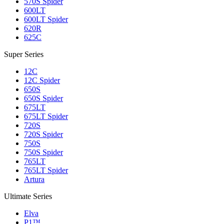
570S Spider
600LT
600LT Spider
620R
625C
Super Series
12C
12C Spider
650S
650S Spider
675LT
675LT Spider
720S
720S Spider
750S
750S Spider
765LT
765LT Spider
Artura
Ultimate Series
Elva
P1™