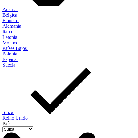
Austria
Bélgica
Francia
Alemania
Italia
Letonia
Mónaco
Países Bajos
Polonia
España
Suecia
Suiza
Reino Unido
País