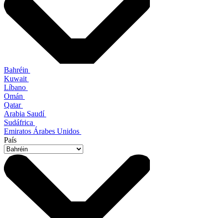
Bahréin
Kuwait
Líbano
Omán
Qatar
Arabia Saudí
Sudáfrica
Emiratos Árabes Unidos
País