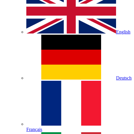
English
Deutsch
Français